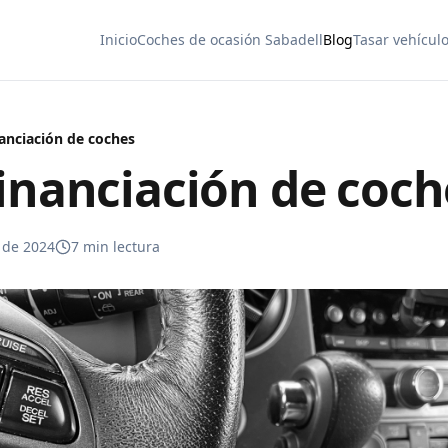
Inicio
Coches de ocasión Sabadell
Blog
Tasar vehícul
nanciación de coches
financiación de coch
o de 2024
7 min
lectura