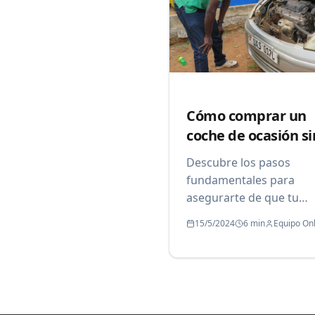
Cómo comprar un
coche de ocasión si
riesgos
Descubre los pasos
fundamentales para
asegurarte de que tu
próxima compra de coc
15/5/2024
6 min
Equipo On
segunda mano sea un é
total y sin sorpresas.