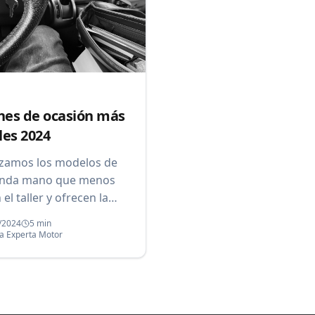
hes de ocasión más
les 2024
izamos los modelos de
nda mano que menos
 el taller y ofrecen la
 relación calidad-precio
/2024
5 min
 mercado actual.
a Experta Motor