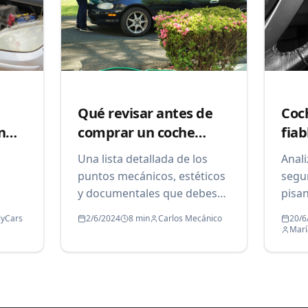
Qué revisar antes de
Coc
n
comprar un coche
fiab
usado
Una lista detallada de los
Anal
puntos mecánicos, estéticos
segu
y documentales que debes
pisan
he de
inspeccionar antes de tomar
mejor
lyCars
2/6/2024
8 min
Carlos Mecánico
20/6
xito
una decisión.
en el
Marí