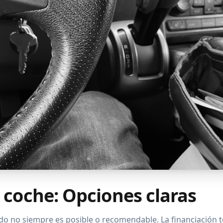
 coche: Opciones claras
o no siempre es posible o recomendable. La financiación t